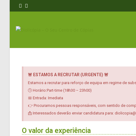
🚨 ESTAMOS A RECRUTAR (URGENTE) 🚨
Estamos a recrutar para reforço de equipa em regime de subst
🕒 Horário:Part-time (18h30 – 23h00)
📅 Entrada: Imediata
👉 Procuramos pessoas responsáveis, com sentido de compro
📩 Interessados deverão enviar candidatura para: diolicopia@
O valor da experiência