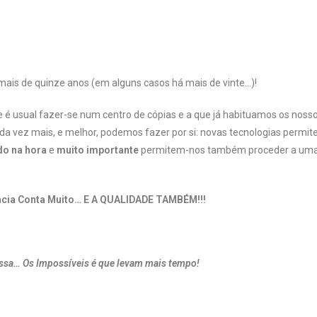
 mais de quinze anos (em alguns casos há mais de vinte…)!
 é usual fazer-se num centro de cópias e a que já habituamos os nosso
ada vez mais, e melhor, podemos fazer por si: novas tecnologias permit
do na hora
e
muito importante
permitem-nos também proceder a um
ncia Conta Muito…
E A QUALIDADE TAMBÉM!!!
essa… Os Impossíveis é que levam mais tempo!